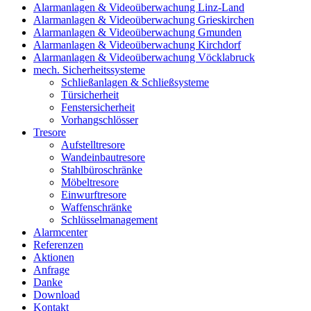
Alarmanlagen & Videoüberwachung Linz-Land
Alarmanlagen & Videoüberwachung Grieskirchen
Alarmanlagen & Videoüberwachung Gmunden
Alarmanlagen & Videoüberwachung Kirchdorf
Alarmanlagen & Videoüberwachung Vöcklabruck
mech. Sicherheitssysteme
Schließanlagen & Schließsysteme
Türsicherheit
Fenstersicherheit
Vorhangschlösser
Tresore
Aufstelltresore
Wandeinbautresore
Stahlbüroschränke
Möbeltresore
Einwurftresore
Waffenschränke
Schlüsselmanagement
Alarmcenter
Referenzen
Aktionen
Anfrage
Danke
Download
Kontakt