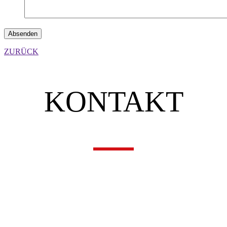
ZURÜCK
KONTAKT
UNSERE ADRESSE
SIRO – Sicherheitsunternehmen Rohrhuber e.U.
Rene Rohrhuber
Mozartstraße 17