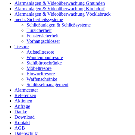
Alarmanlagen & Videoüberwachung Gmunden
Alarmanlagen & Videoüberwachung Kirchdorf
Alarmanlagen & Videoüberwachung Vöcklabruck
mech. Sicherheitssysteme
Schließanlagen & Schließsysteme
Türsicherheit
Fenstersicherheit
Vorhangschlösser
Tresore
Aufstelltresore
Wandeinbautresore
Stahlbüroschränke
Möbeltresore
Einwurftresore
Waffenschränke
Schlüsselmanagement
Alarmcenter
Referenzen
Aktionen
Anfrage
Danke
Download
Kontakt
AGB
Datenschutz