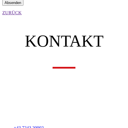
ZURÜCK
KONTAKT
UNSERE ADRESSE
SIRO – Sicherheitsunternehmen Rohrhuber e.U.
Rene Rohrhuber
Mozartstraße 17
A-4614 Marchtrenk
+43 7243 20902