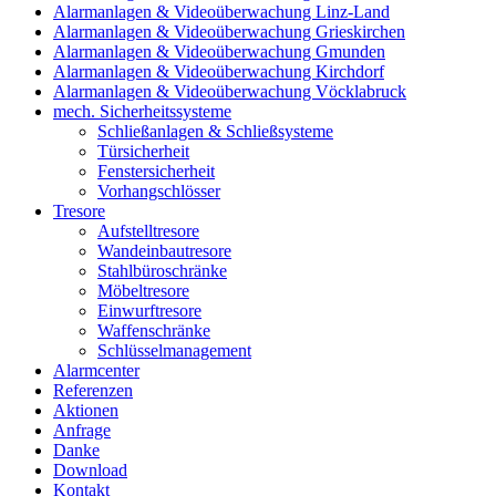
Alarmanlagen & Videoüberwachung Linz-Land
Alarmanlagen & Videoüberwachung Grieskirchen
Alarmanlagen & Videoüberwachung Gmunden
Alarmanlagen & Videoüberwachung Kirchdorf
Alarmanlagen & Videoüberwachung Vöcklabruck
mech. Sicherheitssysteme
Schließanlagen & Schließsysteme
Türsicherheit
Fenstersicherheit
Vorhangschlösser
Tresore
Aufstelltresore
Wandeinbautresore
Stahlbüroschränke
Möbeltresore
Einwurftresore
Waffenschränke
Schlüsselmanagement
Alarmcenter
Referenzen
Aktionen
Anfrage
Danke
Download
Kontakt