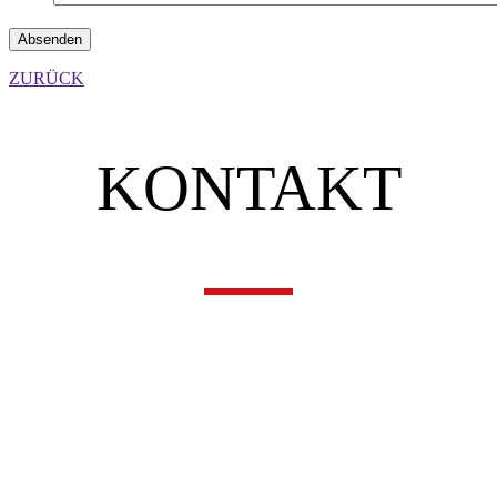
ZURÜCK
KONTAKT
UNSERE ADRESSE
SIRO – Sicherheitsunternehmen Rohrhuber e.U.
Rene Rohrhuber
Mozartstraße 17
A-4614 Marchtrenk