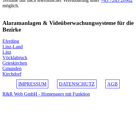
Termine nur nach telefonischer Vereinbarung unter
+43 7243 20902
möglich.
Alaramanlagen & Videüberwachungssysteme für die
Bezirke
Eferding
Linz-Land
Linz
Vöcklabruck
Grieskirchen
Gmunden
Kirchdorf
IMPRESSUM
DATENSCHUTZ
AGB
R&R Web GmbH - Homepages mit Funktion