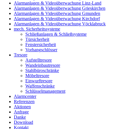
Alarmanlagen & Videoüberwachung Linz-Land
Alarmanlagen & Videoüberwachung Grieskirchen
Alarmanlagen & Videoüberwachung Gmunden
Alarmanlagen & Videoüberwachung Kirchdorf
Alarmanlagen & Videoüberwachung Vöcklabruck
mech. Sicherheitssysteme
Schließanlagen & Schließsysteme
Türsicherheit
Fenstersicherheit
Vorhangschlösser
Tresore
Aufstelltresore
Wandeinbautresore
Stahlbüroschränke
Möbeltresore
Einwurftresore
Waffenschränke
Schlüsselmanagement
Alarmcenter
Referenzen
Aktionen
Anfrage
Danke
Download
Kontakt